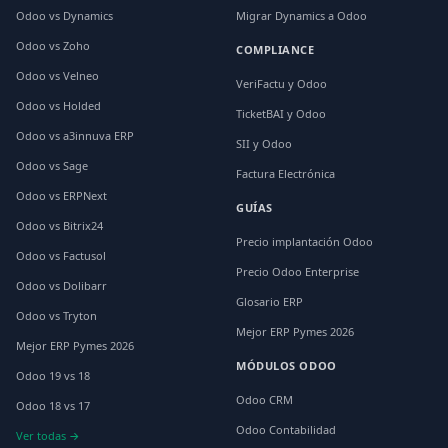
Odoo vs Dynamics
Migrar Dynamics a Odoo
Odoo vs Zoho
COMPLIANCE
Odoo vs Velneo
VeriFactu y Odoo
Odoo vs Holded
TicketBAI y Odoo
Odoo vs a3innuva ERP
SII y Odoo
Odoo vs Sage
Factura Electrónica
Odoo vs ERPNext
GUÍAS
Odoo vs Bitrix24
Precio implantación Odoo
Odoo vs Factusol
Precio Odoo Enterprise
Odoo vs Dolibarr
Glosario ERP
Odoo vs Tryton
Mejor ERP Pymes 2026
Mejor ERP Pymes 2026
MÓDULOS ODOO
Odoo 19 vs 18
Odoo CRM
Odoo 18 vs 17
Odoo Contabilidad
Ver todas →