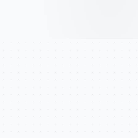
Trabajamos con
Power BI, Metabase, Looker,
Python, SQL
y los conectores nativos de Odoo.
Elegimos la herramienta que mejor encaja con las
necesidades y madurez analítica del cliente.