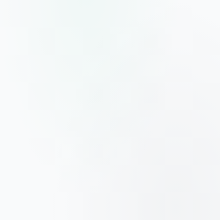
La mayoría de empresas acumula datos pero no los
usa. Tienen ERP, CRM, herramientas de facturación,
hojas de cálculo... pero ningún lugar donde ver la
realidad del negocio de un vistazo.
En Databay diseñamos
pipelines de datos, cuadros
de mando ejecutivos y casos de uso de IA
que
permiten a dirección y mandos intermedios tomar
decisiones más rápidas, más informadas y más
rentables.
No vendemos dashboards bonitos. Vendemos
capacidad de anticipación. Nuestros cuadros de
mando responden preguntas concretas: ¿cómo van
las ventas respecto al objetivo? ¿Qué productos
pierden margen? ¿Dónde está el cuello de botella de
producción?