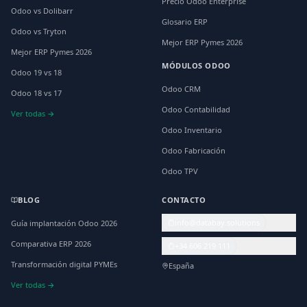
Precio Odoo Enterprise
Odoo vs Dolibarr
Glosario ERP
Odoo vs Tryton
Mejor ERP Pymes 2026
Mejor ERP Pymes 2026
MÓDULOS ODOO
Odoo 19 vs 18
Odoo CRM
Odoo 18 vs 17
Odoo Contabilidad
Ver todas →
Odoo Inventario
Odoo Fabricación
Odoo TPV
BLOG
CONTACTO
info@databay.solutions
Guía implantación Odoo 2026
Comparativa ERP 2026
+34 606 219 111
Transformación digital PYMEs
España
Ver todas →