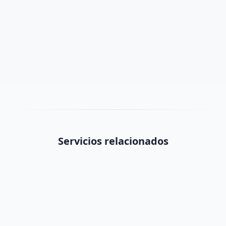
¿Databay solo hace cuadros de mando?
¿Podéis integrar datos de múltiples fuentes en un solo
dashboard?
Servicios relacionados