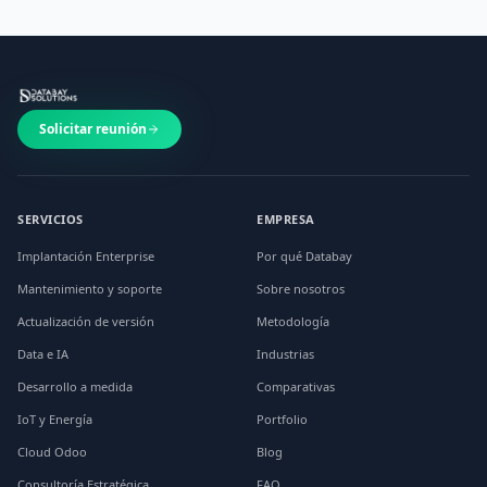
Solicitar reunión
SERVICIOS
EMPRESA
Implantación Enterprise
Por qué Databay
Mantenimiento y soporte
Sobre nosotros
Actualización de versión
Metodología
Data e IA
Industrias
Desarrollo a medida
Comparativas
IoT y Energía
Portfolio
Cloud Odoo
Blog
Consultoría Estratégica
FAQ