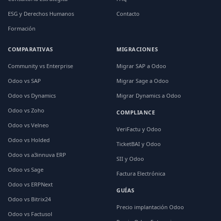
ESG y Derechos Humanos
Contacto
Formación
COMPARATIVAS
MIGRACIONES
Community vs Enterprise
Migrar SAP a Odoo
Odoo vs SAP
Migrar Sage a Odoo
Odoo vs Dynamics
Migrar Dynamics a Odoo
Odoo vs Zoho
COMPLIANCE
Odoo vs Velneo
VeriFactu y Odoo
Odoo vs Holded
TicketBAI y Odoo
Odoo vs a3innuva ERP
SII y Odoo
Odoo vs Sage
Factura Electrónica
Odoo vs ERPNext
GUÍAS
Odoo vs Bitrix24
Precio implantación Odoo
Odoo vs Factusol