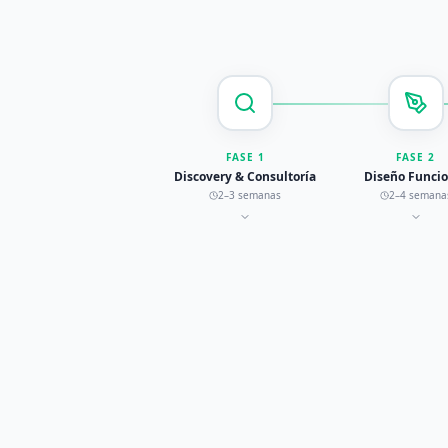
FASE
1
FASE
2
Discovery & Consultoría
Diseño Funci
2–3 semanas
2–4 semana
¿Quieres conocer