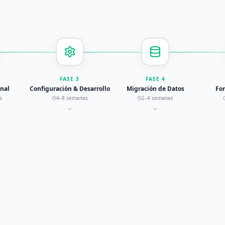
FASE
3
FASE
4
onal
Configuración & Desarrollo
Migración de Datos
Fo
s
4–8 semanas
2–4 semanas
 cómo aplicaríamos esta metodología en tu empresa?