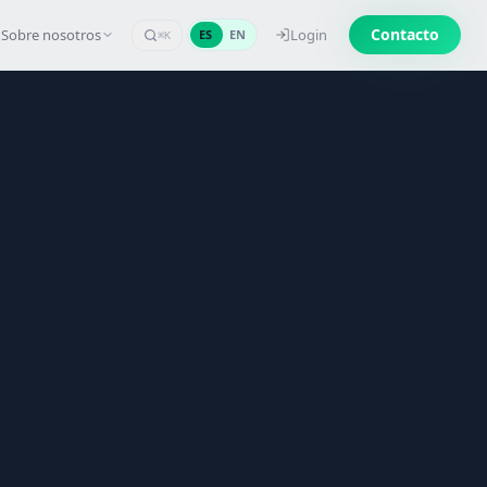
Contacto
Sobre nosotros
Login
ES
EN
⌘K