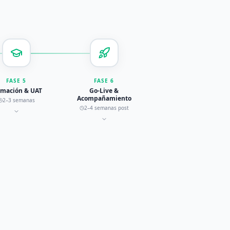
FASE
5
FASE
6
rmación & UAT
Go-Live &
Acompañamiento
2–3 semanas
2–4 semanas post
Solicitar reunión