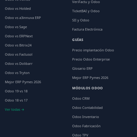
VeriFactu y Odoo
Odoo vs Holded
TicketBAI y Odoo
Odoo vs a3innuva ERP
SII y Odoo
Odoo vs Sage
Factura Electrónica
Odoo vs ERPNext
GUÍAS
Odoo vs Bitrix24
Precio implantación Odoo
Odoo vs Factusol
Precio Odoo Enterprise
Odoo vs Dolibarr
Glosario ERP
Odoo vs Tryton
Mejor ERP Pymes 2026
Mejor ERP Pymes 2026
MÓDULOS ODOO
Odoo 19 vs 18
Odoo CRM
Odoo 18 vs 17
Odoo Contabilidad
Ver todas →
Odoo Inventario
Odoo Fabricación
Odoo TPV