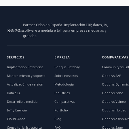
Partner Odoo en España. Implantación ERP, datos, IA,
software a medida e IoT para empresas medianas y
grandes.
SERVICIOS
EMPRESA
COMPARATIVAS
Implantación Enterprise
Por qué Databay
Community vs Ent
Mantenimiento y soporte
Sobre nosotros
Odoo vs SAP
Actualización de versión
Metodología
Odoo vs Dynamic
Data e IA
Industrias
Odoo vs Zoho
Desarrollo a medida
Comparativas
Odoo vs Velneo
IoT y Energía
Portfolio
Odoo vs Holded
Cloud Odoo
Blog
Odoo vs a3innuv
Consultoría Estratégica
FAQ
Odoo vs Sage