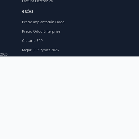
Factura Electrónica
GUÍAS
Precio implantación Odoo
Precio Odoo Enterprise
Glosario ERP
Mejor ERP Pymes 2026
 2026
MÓDULOS ODOO
Odoo CRM
Odoo Contabilidad
Odoo Inventario
Odoo Fabricación
Odoo TPV
os.