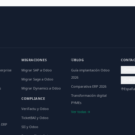
MIGRACIONES
BLOG
CONTA
info
erprise
Migrar SAP a Odoo
Guía implantación Odoo
2026
Migrar Sage a Odoo
+34 6
Comparativa ERP 2026
s
Migrar Dynamics a Odoo
España
Transformación digital
COMPLIANCE
PYMEs
VeriFactu y Odoo
Ver todas →
TicketBAI y Odoo
a ERP
SII y Odoo