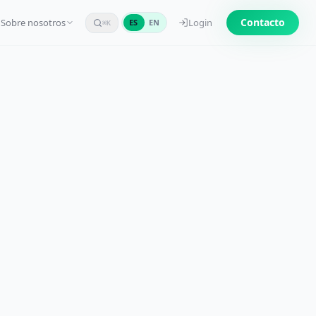
Contacto
Sobre nosotros
Login
ES
EN
⌘K