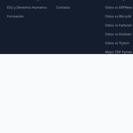
ESG y Derechos Humanos
Contacto
Odoo vs ERPNext
Formación
Odoo vs Bitrix24
Odoo vs Factusol
Odoo vs Dolibarr
Odoo vs Tryton
Mejor ERP Pymes
Odoo 19 vs 18
Odoo 18 vs 17
Ver todas →
©
2026
Databay Solutions. Partner Odoo en España. Todos los derechos reservad