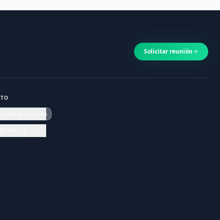
Solicitar reunión
CTO
@databay.solutions
06 219 111