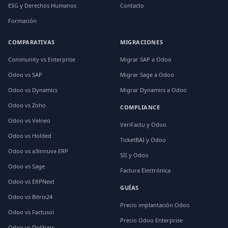
ESG y Derechos Humanos
Contacto
Formación
COMPARATIVAS
MIGRACIONES
Community vs Enterprise
Migrar SAP a Odoo
Odoo vs SAP
Migrar Sage a Odoo
Odoo vs Dynamics
Migrar Dynamics a Odoo
Odoo vs Zoho
COMPLIANCE
Odoo vs Velneo
VeriFactu y Odoo
Odoo vs Holded
TicketBAI y Odoo
Odoo vs a3innuva ERP
SII y Odoo
Odoo vs Sage
Factura Electrónica
Odoo vs ERPNext
GUÍAS
Odoo vs Bitrix24
Precio implantación Odoo
Odoo vs Factusol
Precio Odoo Enterprise
Odoo vs Dolibarr