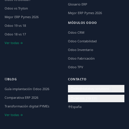
Glosario ERP
Odoo vs Tryton
Mejor ERP Pymes 2026
Mejor ERP Pymes 2026
MÓDULOS ODOO
Odoo 19 vs 18
Odoo CRM
Odoo 18 vs 17
Odoo Contabilidad
Ver todas →
Odoo Inventario
Odoo Fabricación
Odoo TPV
BLOG
CONTACTO
info@databay.solutions
Guía implantación Odoo 2026
Comparativa ERP 2026
+34 606 219 111
Transformación digital PYMEs
España
Ver todas →