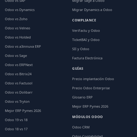
Odoo vs SAP
Migrar Sage a Odoo
Odoo vs Dynamics
Migrar Dynamics a Odoo
Odoo vs Zoho
COMPLIANCE
Odoo vs Velneo
VeriFactu y Odoo
Odoo vs Holded
TicketBAI y Odoo
Odoo vs a3innuva ERP
SII y Odoo
Odoo vs Sage
Factura Electrónica
Odoo vs ERPNext
GUÍAS
Odoo vs Bitrix24
Precio implantación Odoo
Odoo vs Factusol
Precio Odoo Enterprise
Odoo vs Dolibarr
Glosario ERP
Odoo vs Tryton
Mejor ERP Pymes 2026
Mejor ERP Pymes 2026
MÓDULOS ODOO
Odoo 19 vs 18
Odoo CRM
Odoo 18 vs 17
Odoo Contabilidad