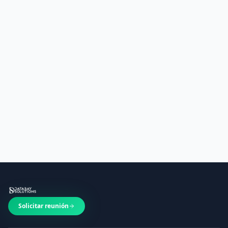
¿Qué frameworks de Python utilizáis?
¿Podéis automatizar procesos con Python en mi
empresa de Bilbao?
¿Cuánto cuesta un proyecto de desarrollo Python?
¿Ofrecéis mantenimiento de aplicaciones Python
existentes?
Solicitar reunión