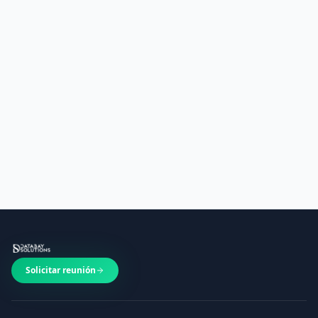
¿Qué frameworks de Python utilizáis?
¿Podéis automatizar procesos con Python en mi
empresa de Gandía?
¿Cuánto cuesta un proyecto de desarrollo Python?
¿Ofrecéis mantenimiento de aplicaciones Python
existentes?
Solicitar reunión