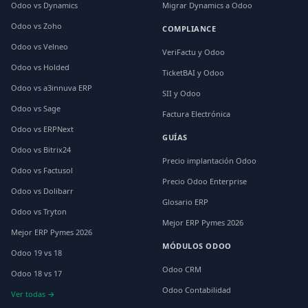
Odoo vs Dynamics
Migrar Dynamics a Odoo
Odoo vs Zoho
COMPLIANCE
Odoo vs Velneo
VeriFactu y Odoo
Odoo vs Holded
TicketBAI y Odoo
Odoo vs a3innuva ERP
SII y Odoo
Odoo vs Sage
Factura Electrónica
Odoo vs ERPNext
GUÍAS
Odoo vs Bitrix24
Precio implantación Odoo
Odoo vs Factusol
Precio Odoo Enterprise
Odoo vs Dolibarr
Glosario ERP
Odoo vs Tryton
Mejor ERP Pymes 2026
Mejor ERP Pymes 2026
MÓDULOS ODOO
Odoo 19 vs 18
Odoo CRM
Odoo 18 vs 17
Odoo Contabilidad
Ver todas →