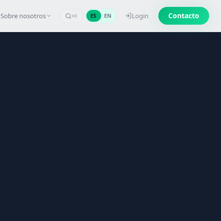
Contacto
Sobre nosotros
Login
ES
EN
⌘K