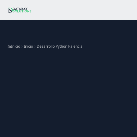
Ir al contenido principal
Inicio
Inicio
Desarrollo Python Palencia