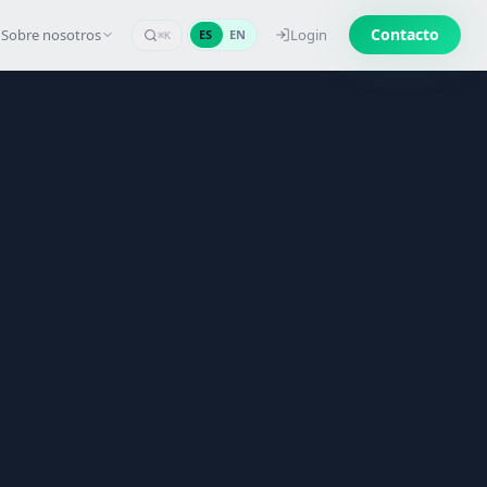
Contacto
Sobre nosotros
Login
ES
EN
⌘K