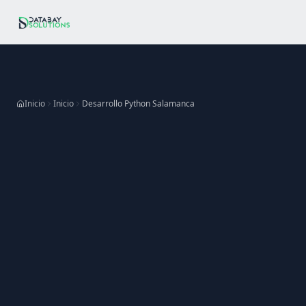
Ir al contenido principal
Inicio
Inicio
Desarrollo Python Salamanca